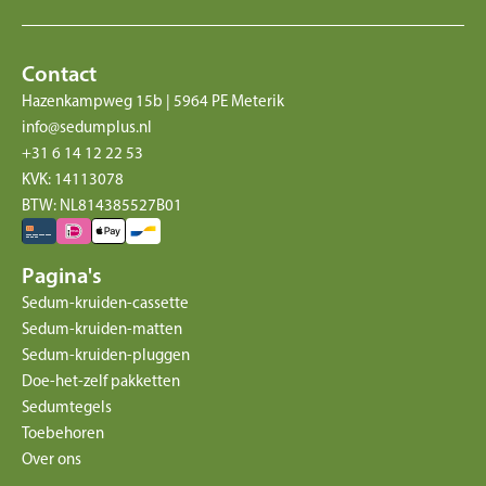
Contact
Hazenkampweg 15b | 5964 PE Meterik
info@sedumplus.nl
+31 6 14 12 22 53
KVK: 14113078
BTW: NL814385527B01
Pagina's
Sedum-kruiden-cassette
Sedum-kruiden-matten
Sedum-kruiden-pluggen
Doe-het-zelf pakketten
Sedumtegels
Toebehoren
Over ons