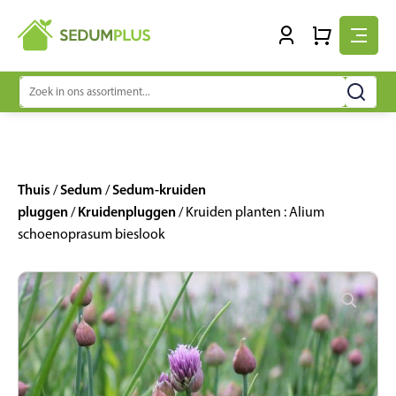
Zoeken
naar:
Thuis
Sedum
Sedum-kruiden
/
/
pluggen
Kruidenpluggen
/
/ Kruiden planten : Alium
schoenoprasum bieslook