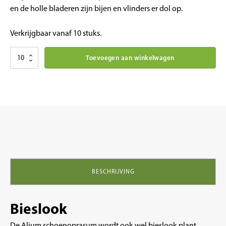
en de holle bladeren zijn bijen en vlinders er dol op.
Verkrijgbaar vanaf 10 stuks.
Kruiden
Toevoegen aan winkelwagen
planten
:
Alium
schoenoprasum
bieslook
aantal
BESCHRIJVING
Bieslook
De Alium schoenoprasum wordt ook wel bieslook plant