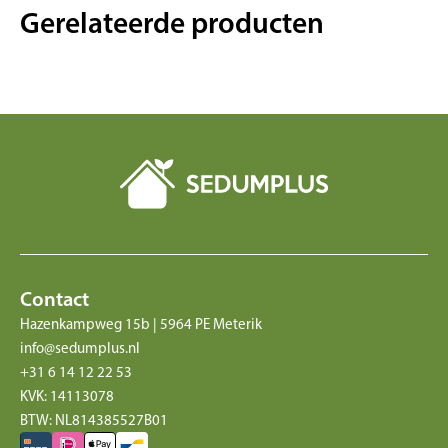
Gerelateerde producten
Contact
Hazenkampweg 15b | 5964 PE Meterik
info@sedumplus.nl
+31 6 14 12 22 53
KVK: 14113078
BTW: NL814385527B01