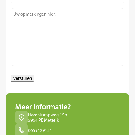
m2
(Vereist)
Opmerkingen
(Vereist)
Versturen
Meer informatie?
Hazenkampweg 15b
5964 PE Meterik
0659129131