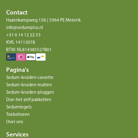
Contact
Hazenkampweg 15b | 5964 PE Meterik
info@sedumplus.nl
+31 6 14 12 22 53
KVK: 14113078
BTW: NL814385527B01
Pagina's
Sedum-kruiden-cassette
Sedum-kruiden-matten
Sedum-kruiden-pluggen
Doe-het-zelf pakketten
Sedumtegels
Toebehoren
Over ons
Services