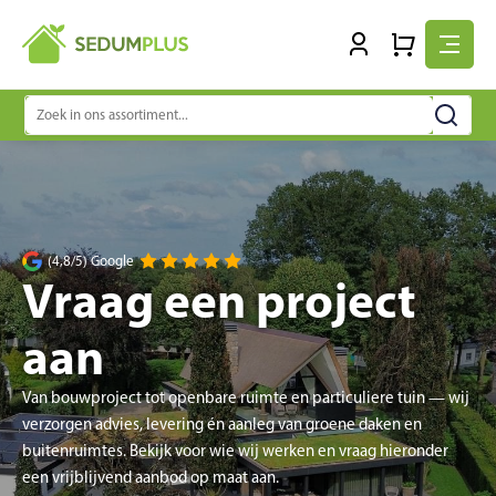
Zoeken
naar:
(4,8/5) Google
Vraag een project
aan
Van bouwproject tot openbare ruimte en particuliere tuin — wij
verzorgen advies, levering én aanleg van groene daken en
buitenruimtes. Bekijk voor wie wij werken en vraag hieronder
een vrijblijvend aanbod op maat aan.