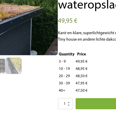
wateropslag
49,95
€
Kant-en-klare, superlichtgewicht
Tiny house en andere lichte dakco
Quantity
Price
3 - 9
49,95 €
10 - 19
48,95 €
20 - 29
48,50 €
30 - 39
47,95 €
40+
47,50 €
Super
lichtgewicht
cassettes