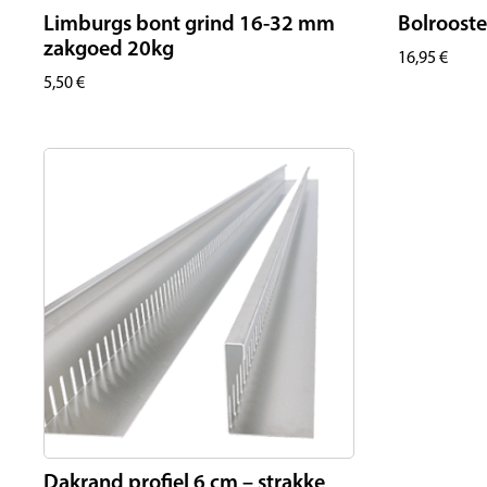
Limburgs bont grind 16-32 mm
Bolroost
zakgoed 20kg
16,95
€
5,50
€
Dakrand profiel 6 cm – strakke