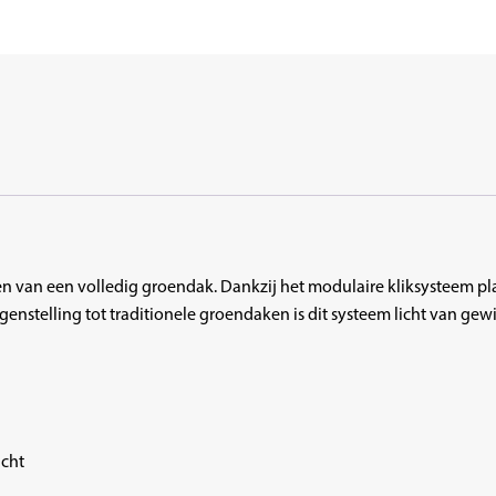
ideaal
voor
Tiny-
house
groendak
wateropslag
17
liter
per
m²
aantal
en van een volledig groendak. Dankzij het modulaire kliksysteem pl
 tegenstelling tot traditionele groendaken is dit systeem licht van 
acht