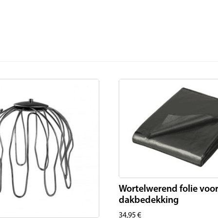
Wortelwerend folie voo
dakbedekking
34,95
€