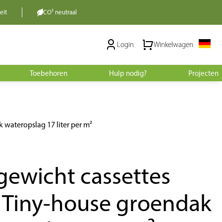
eit
CO² neutraal
Login
Winkelwagen
Toebehoren
Hulp nodig?
Projecten
 wateropslag 17 liter per m²
gewicht cassettes
r Tiny-house groendak