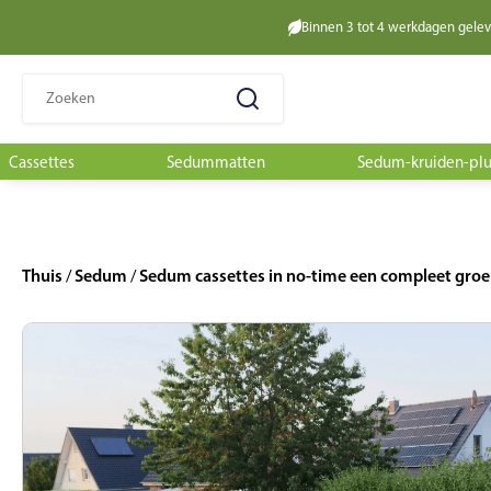
Binnen 3 tot 4 werkdagen gele
Zoeken
naar:
Cassettes
Sedummatten
Sedum-kruiden-pl
Thuis
Sedum
Sedum cassettes in no-time een compleet gro
/
/