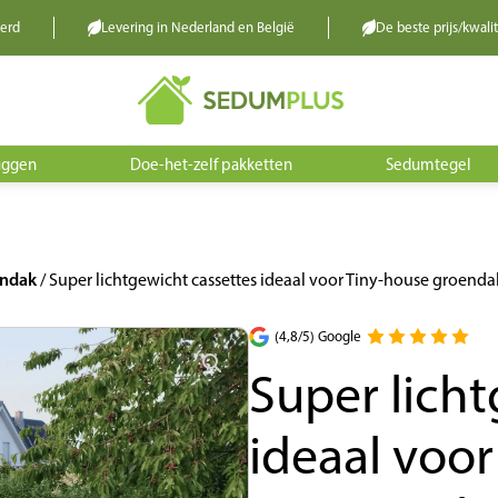
verd
Levering in Nederland en België
De beste prijs/kwalit
uggen
Doe-het-zelf pakketten
Sedumtegel
endak
/ Super lichtgewicht cassettes ideaal voor Tiny-house groendak
(4,8/5) Google
Super licht
ideaal voo