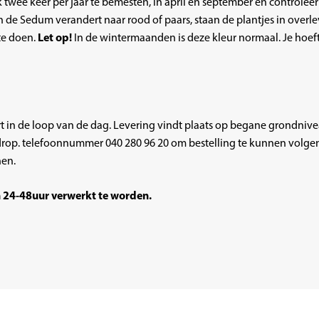
ee keer per jaar te bemesten, in april en september en controleer
de Sedum verandert naar rood of paars, staan de plantjes in overlev
Let op!
te doen.
In de wintermaanden is deze kleur normaal. Je hoeft 
 in de loop van de dag. Levering vindt plaats op begane grondnivea
drop.
telefoonnummer
040 280 96 20
om bestelling te kunnen volgen.
nen.
n 24-48uur verwerkt te worden.