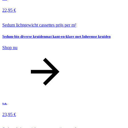
22,95
€
Sedum lichtgewicht cassettes prijs per m²
Sedum-bio diverse kruidenmat kant-en-klare met Inheemse kruiden
Shop nu
v.a.
23,95
€