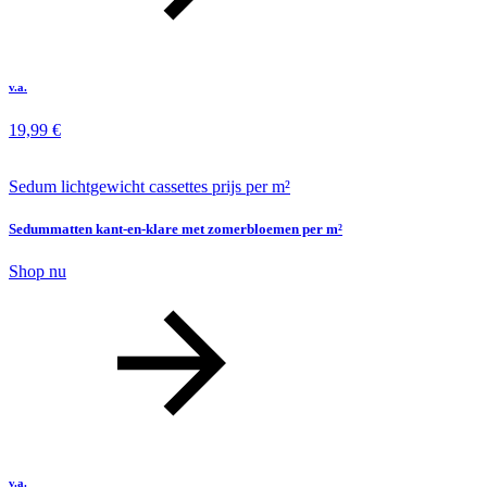
v.a.
19,99
€
Sedum lichtgewicht cassettes prijs per m²
Sedummatten kant-en-klare met zomerbloemen per m²
Shop nu
v.a.