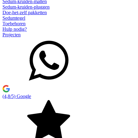
Sedum-kruiden-matten
Sedum-kruiden-pluggen
Doe-het-zelf pakketten
Sedumtegel
Toebehoren
Hulp nodig?
Projecten
(4,8/5) Google