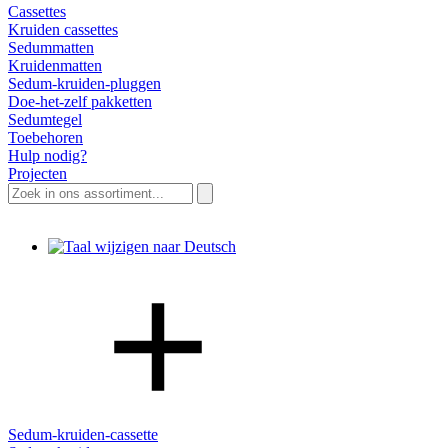
Cassettes
Kruiden cassettes
Sedummatten
Kruidenmatten
Sedum-kruiden-pluggen
Doe-het-zelf pakketten
Sedumtegel
Toebehoren
Hulp nodig?
Projecten
Zoeken
naar:
Sedum-kruiden-cassette