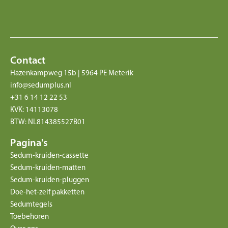
Contact
Hazenkampweg 15b | 5964 PE Meterik
info@sedumplus.nl
+31 6 14 12 22 53
KVK: 14113078
BTW: NL814385527B01
Pagina's
Sedum-kruiden-cassette
Sedum-kruiden-matten
Sedum-kruiden-pluggen
Doe-het-zelf pakketten
Sedumtegels
Toebehoren