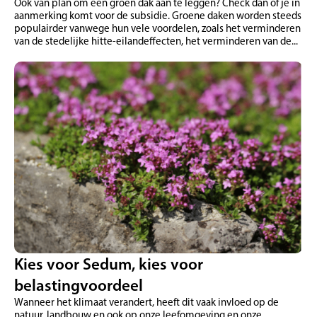
Ook van plan om een groen dak aan te leggen? Check dan of je in
aanmerking komt voor de subsidie. Groene daken worden steeds
populairder vanwege hun vele voordelen, zoals het verminderen
van de stedelijke hitte-eilandeffecten, het verminderen van de...
Kies voor Sedum, kies voor
belastingvoordeel
Wanneer het klimaat verandert, heeft dit vaak invloed op de
natuur, landbouw en ook op onze leefomgeving en onze