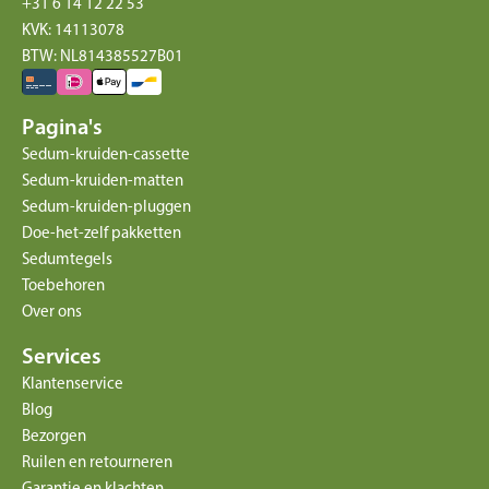
+31 6 14 12 22 53
KVK: 14113078
BTW: NL814385527B01
Pagina's
Sedum-kruiden-cassette
Sedum-kruiden-matten
Sedum-kruiden-pluggen
Doe-het-zelf pakketten
Sedumtegels
Toebehoren
Over ons
Services
Klantenservice
Blog
Bezorgen
Ruilen en retourneren
Garantie en klachten