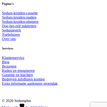
Pagina's
Sedum-kruiden-cassette
Sedum-kruiden-matten
Sedum-kruiden-pluggen
Doe-het-zelf pakketten
Sedumtegels
Toebehoren
Over ons
Services
Klantenservice
Blog
Bezorgen
Ruilen en retourneren
Garantie en klachten
Bedrijven info
Buren korting
Extra informatie aanleggen groendak
© 2026 Sedumplus