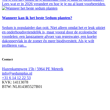
Lees wat er in 2026 verandert en hoe je je nu al kunt voorbereiden.
Wanneer kan ik het beste Sedum planten?
Sedum is populairder dan ooit. Niet alleen omdat het er leuk uitziet
en onderhoudsvriendelijk is, maar vooral door de ecologische
voordelen: een langzamere afvoer van regenwater, een koeler
dakoppervlak in de zomer én meer biodiversiteit. Als je wilt
profiteren van...
Contact
Hazenkampweg 15b | 5964 PE Meterik
info@sedumplus.nl
+31 6 14 12 22 53
KVK: 14113078
BTW: NL814385527B01