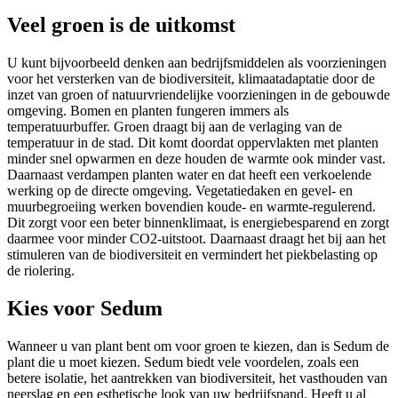
Veel groen is de uitkomst
U kunt bijvoorbeeld denken aan bedrijfsmiddelen als voorzieningen
voor het versterken van de biodiversiteit, klimaatadaptatie door de
inzet van groen of natuurvriendelijke voorzieningen in de gebouwde
omgeving. Bomen en planten fungeren immers als
temperatuurbuffer. Groen draagt bij aan de verlaging van de
temperatuur in de stad. Dit komt doordat oppervlakten met planten
minder snel opwarmen en deze houden de warmte ook minder vast.
Daarnaast verdampen planten water en dat heeft een verkoelende
werking op de directe omgeving. Vegetatiedaken en gevel- en
muurbegroeiing werken bovendien koude- en warmte-regulerend.
Dit zorgt voor een beter binnenklimaat, is energiebesparend en zorgt
daarmee voor minder CO2-uitstoot. Daarnaast draagt het bij aan het
stimuleren van de biodiversiteit en vermindert het piekbelasting op
de riolering.
Kies voor Sedum
Wanneer u van plant bent om voor groen te kiezen, dan is Sedum de
plant die u moet kiezen. Sedum biedt vele voordelen, zoals een
betere isolatie, het aantrekken van biodiversiteit, het vasthouden van
neerslag en een esthetische look van uw bedrijfspand. Heeft u al