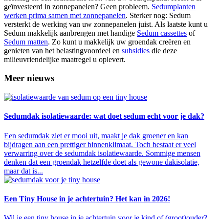
geïnvesteerd in zonnepanelen? Geen probleem.
Sedumplanten
werken prima samen met zonnepanelen
. Sterker nog: Sedum
versterkt de werking van uw zonnepanelen juist. Als laatste kunt u
Sedum makkelijk aanbrengen met handige
Sedum cassettes
of
Sedum matten
. Zo kunt u makkelijk uw groendak creëren en
genieten van het belastingvoordeel en
subsidies
die deze
milieuvriendelijke maatregel u oplevert.
Meer nieuws
Sedumdak isolatiewaarde: wat doet sedum echt voor je dak?
Een sedumdak ziet er mooi uit, maakt je dak groener en kan
bijdragen aan een prettiger binnenklimaat. Toch bestaat er veel
verwarring over de sedumdak isolatiewaarde. Sommige mensen
denken dat een groendak hetzelfde doet als gewone dakisolatie,
maar dat is...
Een Tiny House in je achtertuin? Het kan in 2026!
Wil je een tiny house in je achtertuin voor je kind of (groot)ouder?