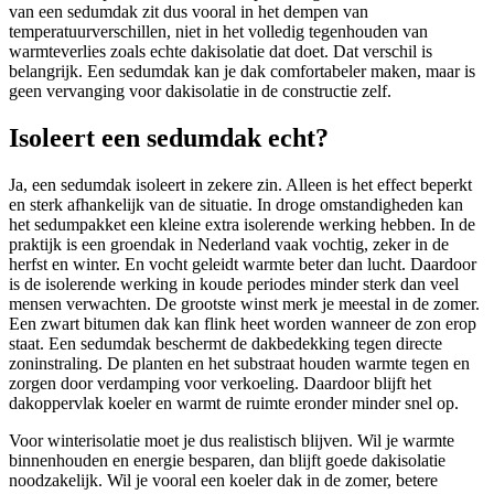
van een sedumdak zit dus vooral in het dempen van
temperatuurverschillen, niet in het volledig tegenhouden van
warmteverlies zoals echte dakisolatie dat doet. Dat verschil is
belangrijk. Een sedumdak kan je dak comfortabeler maken, maar is
geen vervanging voor dakisolatie in de constructie zelf.
Isoleert een sedumdak echt?
Ja, een sedumdak isoleert in zekere zin. Alleen is het effect beperkt
en sterk afhankelijk van de situatie. In droge omstandigheden kan
het sedumpakket een kleine extra isolerende werking hebben. In de
praktijk is een groendak in Nederland vaak vochtig, zeker in de
herfst en winter. En vocht geleidt warmte beter dan lucht. Daardoor
is de isolerende werking in koude periodes minder sterk dan veel
mensen verwachten. De grootste winst merk je meestal in de zomer.
Een zwart bitumen dak kan flink heet worden wanneer de zon erop
staat. Een sedumdak beschermt de dakbedekking tegen directe
zoninstraling. De planten en het substraat houden warmte tegen en
zorgen door verdamping voor verkoeling. Daardoor blijft het
dakoppervlak koeler en warmt de ruimte eronder minder snel op.
Voor winterisolatie moet je dus realistisch blijven. Wil je warmte
binnenhouden en energie besparen, dan blijft goede dakisolatie
noodzakelijk. Wil je vooral een koeler dak in de zomer, betere