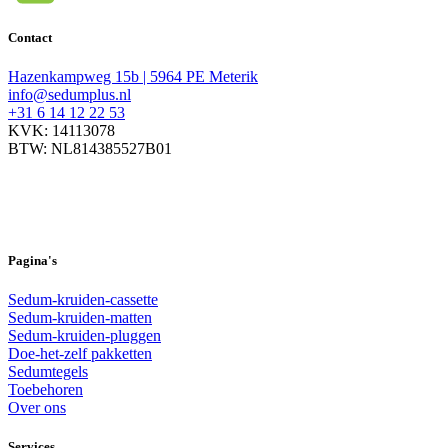
Contact
Hazenkampweg 15b | 5964 PE Meterik
info@sedumplus.nl
+31 6 14 12 22 53
KVK: 14113078
BTW: NL814385527B01
Pagina's
Sedum-kruiden-cassette
Sedum-kruiden-matten
Sedum-kruiden-pluggen
Doe-het-zelf pakketten
Sedumtegels
Toebehoren
Over ons
Services