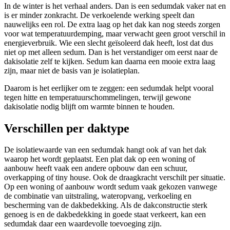
In de winter is het verhaal anders. Dan is een sedumdak vaker nat en
is er minder zonkracht. De verkoelende werking speelt dan
nauwelijks een rol. De extra laag op het dak kan nog steeds zorgen
voor wat temperatuurdemping, maar verwacht geen groot verschil in
energieverbruik. Wie een slecht geïsoleerd dak heeft, lost dat dus
niet op met alleen sedum. Dan is het verstandiger om eerst naar de
dakisolatie zelf te kijken. Sedum kan daarna een mooie extra laag
zijn, maar niet de basis van je isolatieplan.
Daarom is het eerlijker om te zeggen: een sedumdak helpt vooral
tegen hitte en temperatuurschommelingen, terwijl gewone
dakisolatie nodig blijft om warmte binnen te houden.
Verschillen per daktype
De isolatiewaarde van een sedumdak hangt ook af van het dak
waarop het wordt geplaatst. Een plat dak op een woning of
aanbouw heeft vaak een andere opbouw dan een schuur,
overkapping of tiny house. Ook de draagkracht verschilt per situatie.
Op een woning of aanbouw wordt sedum vaak gekozen vanwege
de combinatie van uitstraling, wateropvang, verkoeling en
bescherming van de dakbedekking. Als de dakconstructie sterk
genoeg is en de dakbedekking in goede staat verkeert, kan een
sedumdak daar een waardevolle toevoeging zijn.