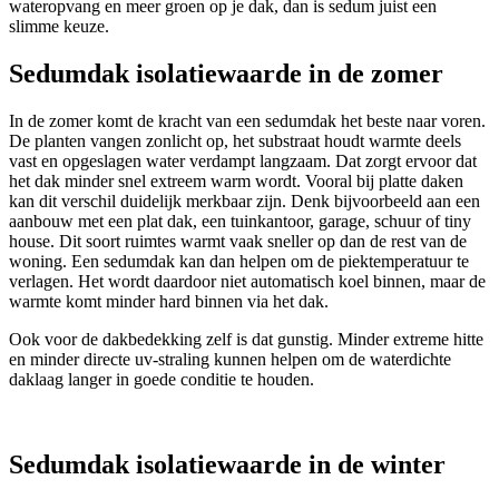
wateropvang en meer groen op je dak, dan is sedum juist een
slimme keuze.
Sedumdak isolatiewaarde in de zomer
In de zomer komt de kracht van een sedumdak het beste naar voren.
De planten vangen zonlicht op, het substraat houdt warmte deels
vast en opgeslagen water verdampt langzaam. Dat zorgt ervoor dat
het dak minder snel extreem warm wordt. Vooral bij platte daken
kan dit verschil duidelijk merkbaar zijn. Denk bijvoorbeeld aan een
aanbouw met een plat dak, een tuinkantoor, garage, schuur of tiny
house. Dit soort ruimtes warmt vaak sneller op dan de rest van de
woning. Een sedumdak kan dan helpen om de piektemperatuur te
verlagen. Het wordt daardoor niet automatisch koel binnen, maar de
warmte komt minder hard binnen via het dak.
Ook voor de dakbedekking zelf is dat gunstig. Minder extreme hitte
en minder directe uv-straling kunnen helpen om de waterdichte
daklaag langer in goede conditie te houden.
Sedumdak isolatiewaarde in de winter