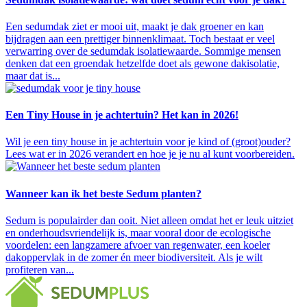
Een sedumdak ziet er mooi uit, maakt je dak groener en kan
bijdragen aan een prettiger binnenklimaat. Toch bestaat er veel
verwarring over de sedumdak isolatiewaarde. Sommige mensen
denken dat een groendak hetzelfde doet als gewone dakisolatie,
maar dat is...
Een Tiny House in je achtertuin? Het kan in 2026!
Wil je een tiny house in je achtertuin voor je kind of (groot)ouder?
Lees wat er in 2026 verandert en hoe je je nu al kunt voorbereiden.
Wanneer kan ik het beste Sedum planten?
Sedum is populairder dan ooit. Niet alleen omdat het er leuk uitziet
en onderhoudsvriendelijk is, maar vooral door de ecologische
voordelen: een langzamere afvoer van regenwater, een koeler
dakoppervlak in de zomer én meer biodiversiteit. Als je wilt
profiteren van...