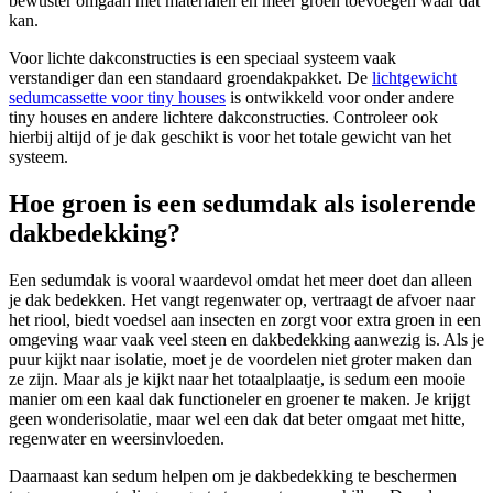
bewuster omgaan met materialen en meer groen toevoegen waar dat
kan.
Voor lichte dakconstructies is een speciaal systeem vaak
verstandiger dan een standaard groendakpakket. De
lichtgewicht
sedumcassette voor tiny houses
is ontwikkeld voor onder andere
tiny houses en andere lichtere dakconstructies. Controleer ook
hierbij altijd of je dak geschikt is voor het totale gewicht van het
systeem.
Hoe groen is een sedumdak als isolerende
dakbedekking?
Een sedumdak is vooral waardevol omdat het meer doet dan alleen
je dak bedekken. Het vangt regenwater op, vertraagt de afvoer naar
het riool, biedt voedsel aan insecten en zorgt voor extra groen in een
omgeving waar vaak veel steen en dakbedekking aanwezig is. Als je
puur kijkt naar isolatie, moet je de voordelen niet groter maken dan
ze zijn. Maar als je kijkt naar het totaalplaatje, is sedum een mooie
manier om een kaal dak functioneler en groener te maken. Je krijgt
geen wonderisolatie, maar wel een dak dat beter omgaat met hitte,
regenwater en weersinvloeden.
Daarnaast kan sedum helpen om je dakbedekking te beschermen