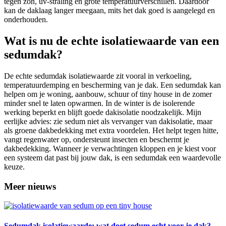
tegen zon, uv-straling en grote temperatuurverschillen. Daardoor
kan de daklaag langer meegaan, mits het dak goed is aangelegd en
onderhouden.
Wat is nu de echte isolatiewaarde van een
sedumdak?
De echte sedumdak isolatiewaarde zit vooral in verkoeling,
temperatuurdemping en bescherming van je dak. Een sedumdak kan
helpen om je woning, aanbouw, schuur of tiny house in de zomer
minder snel te laten opwarmen. In de winter is de isolerende
werking beperkt en blijft goede dakisolatie noodzakelijk. Mijn
eerlijke advies: zie sedum niet als vervanger van dakisolatie, maar
als groene dakbedekking met extra voordelen. Het helpt tegen hitte,
vangt regenwater op, ondersteunt insecten en beschermt je
dakbedekking. Wanneer je verwachtingen kloppen en je kiest voor
een systeem dat past bij jouw dak, is een sedumdak een waardevolle
keuze.
Meer nieuws
Sedumdak isolatiewaarde: wat doet sedum echt voor je dak?