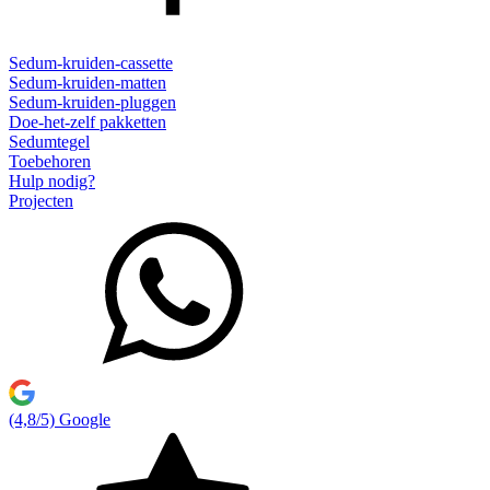
Sedum-kruiden-cassette
Sedum-kruiden-matten
Sedum-kruiden-pluggen
Doe-het-zelf pakketten
Sedumtegel
Toebehoren
Hulp nodig?
Projecten
(4,8/5) Google