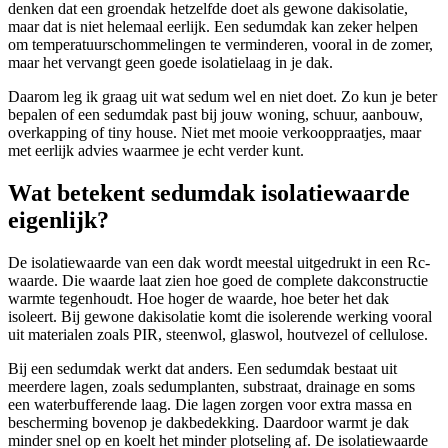
denken dat een groendak hetzelfde doet als gewone dakisolatie,
maar dat is niet helemaal eerlijk. Een sedumdak kan zeker helpen
om temperatuurschommelingen te verminderen, vooral in de zomer,
maar het vervangt geen goede isolatielaag in je dak.
Daarom leg ik graag uit wat sedum wel en niet doet. Zo kun je beter
bepalen of een sedumdak past bij jouw woning, schuur, aanbouw,
overkapping of tiny house. Niet met mooie verkooppraatjes, maar
met eerlijk advies waarmee je echt verder kunt.
Wat betekent sedumdak isolatiewaarde
eigenlijk?
De isolatiewaarde van een dak wordt meestal uitgedrukt in een Rc-
waarde. Die waarde laat zien hoe goed de complete dakconstructie
warmte tegenhoudt. Hoe hoger de waarde, hoe beter het dak
isoleert. Bij gewone dakisolatie komt die isolerende werking vooral
uit materialen zoals PIR, steenwol, glaswol, houtvezel of cellulose.
Bij een sedumdak werkt dat anders. Een sedumdak bestaat uit
meerdere lagen, zoals sedumplanten, substraat, drainage en soms
een waterbufferende laag. Die lagen zorgen voor extra massa en
bescherming bovenop je dakbedekking. Daardoor warmt je dak
minder snel op en koelt het minder plotseling af. De isolatiewaarde