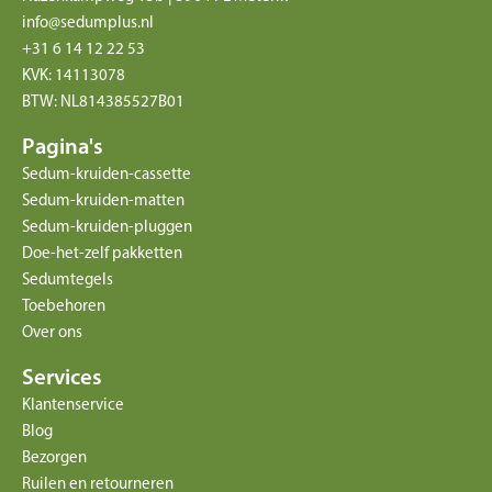
info@sedumplus.nl
+31 6 14 12 22 53
KVK: 14113078
BTW: NL814385527B01
Pagina's
Sedum-kruiden-cassette
Sedum-kruiden-matten
Sedum-kruiden-pluggen
Doe-het-zelf pakketten
Sedumtegels
Toebehoren
Over ons
Services
Klantenservice
Blog
Bezorgen
Ruilen en retourneren