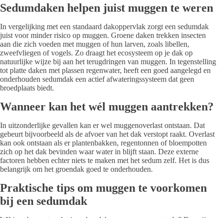
Sedumdaken helpen juist muggen te weren
In vergelijking met een standaard dakoppervlak zorgt een sedumdak
juist voor minder risico op muggen. Groene daken trekken insecten
aan die zich voeden met muggen of hun larven, zoals libellen,
zweefvliegen of vogels. Zo draagt het ecosysteem op je dak op
natuurlijke wijze bij aan het terugdringen van muggen. In tegenstelling
tot platte daken met plassen regenwater, heeft een goed aangelegd en
onderhouden sedumdak een actief afwateringssysteem dat geen
broedplaats biedt.
Wanneer kan het wél muggen aantrekken?
In uitzonderlijke gevallen kan er wel muggenoverlast ontstaan. Dat
gebeurt bijvoorbeeld als de afvoer van het dak verstopt raakt. Overlast
kan ook ontstaan als er plantenbakken, regentonnen of bloempotten
zich op het dak bevinden waar water in blijft staan. Deze externe
factoren hebben echter niets te maken met het sedum zelf. Het is dus
belangrijk om het groendak goed te onderhouden.
Praktische tips om muggen te voorkomen
bij een sedumdak