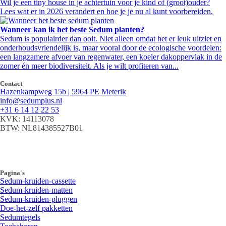
Wil je een tiny house in je achtertuin voor je kind of (groot)ouder?
Lees wat er in 2026 verandert en hoe je je nu al kunt voorbereiden.
Wanneer kan ik het beste Sedum planten?
Sedum is populairder dan ooit. Niet alleen omdat het er leuk uitziet en
onderhoudsvriendelijk is, maar vooral door de ecologische voordelen:
een langzamere afvoer van regenwater, een koeler dakoppervlak in de
zomer én meer biodiversiteit. Als je wilt profiteren van...
Contact
Hazenkampweg 15b | 5964 PE Meterik
info@sedumplus.nl
+31 6 14 12 22 53
KVK: 14113078
BTW: NL814385527B01
Pagina's
Sedum-kruiden-cassette
Sedum-kruiden-matten
Sedum-kruiden-pluggen
Doe-het-zelf pakketten
Sedumtegels