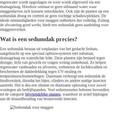
regenwater wordt opgeslagen en weer wordt afgevoerd via een
drainagelaag. Hierdoor ontstaat er geen stilstaand water waar
muggenlarven zich kunnen ontwikkelen. Ook zijn de planten op een
sedumdak droog en creëren ze geen vochtige schaduwplekken. De
ideale omstandigheden voor muggen ontbreken dus volledig. Zolang
de afwatering goed werkt, biedt een sedumdak geen aanleiding voor
muggenoverlast.
Wat is een sedumdak precies?
Een sedumdak bestaat uit vetplantjes van het geslacht Sedum,
aangebracht op een speciaal opbouwsysteem met substraat,
drainagelaag en waterdichte folie. Deze planten zijn bestand tegen
droogte, licht van gewicht en vragen weinig onderhoud. Ze helpen
regenwater vasthouden en afvoeren, verbeteren de luchtkwaliteit en
beschermen de dakbedekking tegen UV-straling en
temperatuurschommelingen. Daarnaast verhoogt een sedumdak de
biodiversiteit, doordat het bijen, vlinders en andere nuttige insecten
aantrekt. Het is dus een slimme en duurzame oplossing voor zowel
woningen als bedrijfspanden. Veel sedumsoorten behoren bovendien
tot de categorie
bijvriendelijke planten
, waardoor ze actief bijdragen
aan de instandhouding van bestuivende insecten.