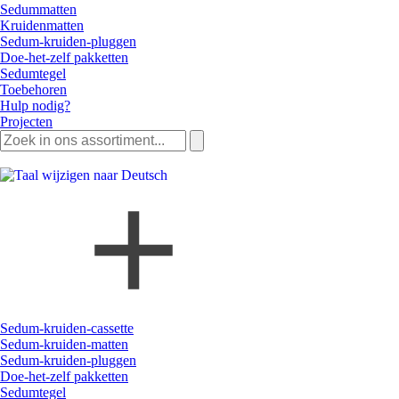
Sedummatten
Kruidenmatten
Sedum-kruiden-pluggen
Doe-het-zelf pakketten
Sedumtegel
Toebehoren
Hulp nodig?
Projecten
Zoeken
naar:
Sedum-kruiden-cassette
Sedum-kruiden-matten
Sedum-kruiden-pluggen
Doe-het-zelf pakketten
Sedumtegel