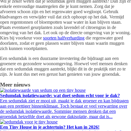
Wil je zeker weten dat je sedumdak geen muggen aantrekt? Dan zijn er
enkele eenvoudige maatregelen die je kunt nemen. Zorg dat je
afvoeren schoon zijn en het regenwater goed wegloopt. Gebruik
bladvangers en verwijder vuil dat zich ophoopt op het dak. Vermijd
open regentonnen of bloempotten waar water in kan blijven staan.
Plaats eventueel geurplanten zoals lavendel of citroengras in de
omgeving van het dak. Let ook op de directe omgeving van je woning.
Kies bij voorkeur voor
soorten halfverharding
die regenwater goed
doorlaten, zodat er geen plassen water blijven staan waarin muggen
zich kunnen voortplanten.
Een sedumdak is een duurzame investering die bijdraagt aan een
groenere en gezondere woonomgeving. Hoewel veel mensen denken
dat een sedumdak muggen aantrekt, blijkt dit in de praktijk niet zo te
zijn. Je kunt dus met een gerust hart genieten van jouw groendak.
Meer nieuws
Sedumdak isolatiewaarde: wat doet sedum echt voor je dak?
Een sedumdak ziet er mooi uit, maakt je dak groener en kan bijdragen
aan een prettiger binnenklimaat. Toch bestaat er veel verwarring over
de sedumdak isolatiewaarde. Sommige mensen denken dat een
groendak hetzelfde doet als gewone dakisolatie, maar dat is...
Een Tiny House in je achtertuin? Het kan in 2026!