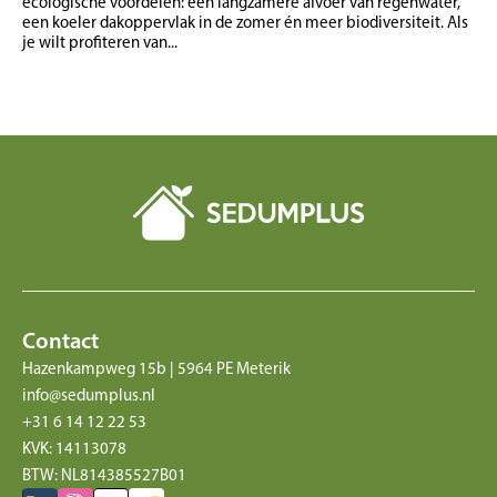
ecologische voordelen: een langzamere afvoer van regenwater,
een koeler dakoppervlak in de zomer én meer biodiversiteit. Als
je wilt profiteren van...
Contact
Hazenkampweg 15b | 5964 PE Meterik
info@sedumplus.nl
+31 6 14 12 22 53
KVK: 14113078
BTW: NL814385527B01