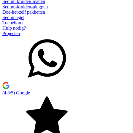
Sedum-kruiden-matten
Sedum-kruiden-pluggen
Doe-het-zelf pakketten
Sedumtegel
Toebehoren
Hulp nodig?
Projecten
(4,8/5) Google