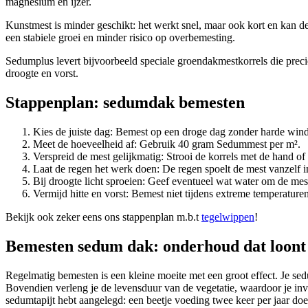
magnesium en ijzer.
Kunstmest is minder geschikt: het werkt snel, maar ook kort en kan 
een stabiele groei en minder risico op overbemesting.
Sedumplus levert bijvoorbeeld speciale groendakmestkorrels die preci
droogte en vorst.
Stappenplan: sedumdak bemesten
Kies de juiste dag: Bemest op een droge dag zonder harde wind, 
Meet de hoeveelheid af: Gebruik 40 gram Sedummest per m².
Verspreid de mest gelijkmatig: Strooi de korrels met de hand of
Laat de regen het werk doen: De regen spoelt de mest vanzelf in
Bij droogte licht sproeien: Geef eventueel wat water om de mest
Vermijd hitte en vorst: Bemest niet tijdens extreme temperatur
Bekijk ook zeker eens ons stappenplan m.b.t
tegelwippen
!
Bemesten sedum dak: onderhoud dat loont
Regelmatig bemesten is een kleine moeite met een groot effect. Je sedum
Bovendien verleng je de levensduur van de vegetatie, waardoor je inv
sedumtapijt hebt aangelegd: een beetje voeding twee keer per jaar do