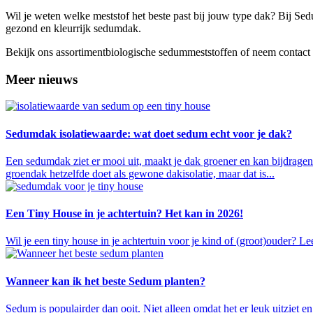
Wil je weten welke meststof het beste past bij jouw type dak? Bij Sed
gezond en kleurrijk sedumdak.
Bekijk ons assortimentbiologische sedummeststoffen of neem contact 
Meer nieuws
Sedumdak isolatiewaarde: wat doet sedum echt voor je dak?
Een sedumdak ziet er mooi uit, maakt je dak groener en kan bijdrage
groendak hetzelfde doet als gewone dakisolatie, maar dat is...
Een Tiny House in je achtertuin? Het kan in 2026!
Wil je een tiny house in je achtertuin voor je kind of (groot)ouder? Le
Wanneer kan ik het beste Sedum planten?
Sedum is populairder dan ooit. Niet alleen omdat het er leuk uitziet 