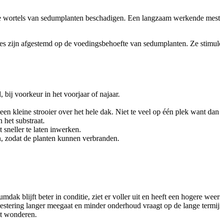
de wortels van sedumplanten beschadigen. Een langzaam werkende mest 
es zijn afgestemd op de voedingsbehoefte van sedumplanten. Ze stimule
bij voorkeur in het voorjaar of najaar.
 een kleine strooier over het hele dak. Niet te veel op één plek want d
 het substraat.
 sneller te laten inwerken.
en, zodat de planten kunnen verbranden.
dak blijft beter in conditie, ziet er voller uit en heeft een hogere weer
estering langer meegaat en minder onderhoud vraagt op de lange termijn
et wonderen.