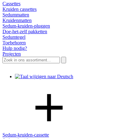
Cassettes
Kruiden cassettes
Sedummatten
Kruidenmatten
Sedum-kruiden-pluggen
Doe-het-zelf pakketten
Sedumtegel
Toebehoren
Hulp nodig?
Projecten
Zoeken
naar:
Sedum-kruiden-cassette