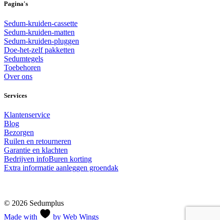
Pagina's
Sedum-kruiden-cassette
Sedum-kruiden-matten
Sedum-kruiden-pluggen
Doe-het-zelf pakketten
Sedumtegels
Toebehoren
Over ons
Services
Klantenservice
Blog
Bezorgen
Ruilen en retourneren
Garantie en klachten
Bedrijven info
Buren korting
Extra informatie aanleggen groendak
© 2026 Sedumplus
Made with
by Web Wings