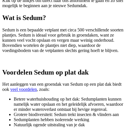
Klik op de linkjes om direct naar ons assortiment te gaan en zo snel
mogelijk te beginnen aan je nieuwe Sedumdak.
Wat is Sedum?
Sedum is een bepaalde vetplant met circa 500 verschillende soorten
plantjes. Sedum is ideaal voor gebruik in groendaken, want ze
kunnen veel vocht opslaan en vergen maar weinig onderhoud.
Bovendien wortelen de plantjes niet diep, waardoor de
voedingsbodem van de vetplanten slechts gering hoeft te blijven.
Voordelen Sedum op plat dak
Het aanleggen van een groendak van Sedum op een plat dak biedt
ook
veel voordelen
, zoals:
Betere waterhuishouding op het dak: Sedumplanten kunnen
namelijk water opslaan en het geleidelijk afvoeren, waardoor
er minder wateroverlast ontstaat bij hevige regenval.
Grotere biodiversiteit: Sedum trekt insecten & vlinders aan
Sedumplanten hebben isolerende werking
Natuurlijk ogende uitstraling van je dak