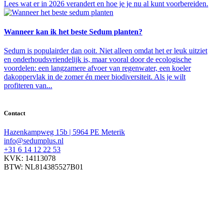
Lees wat er in 2026 verandert en hoe je je nu al kunt voorbereiden.
Wanneer kan ik het beste Sedum planten?
Sedum is populairder dan ooit. Niet alleen omdat het er leuk uitziet
en onderhoudsvriendelijk is, maar vooral door de ecologische
voordelen: een langzamere afvoer van regenwater, een koeler
dakoppervlak in de zomer én meer biodiversiteit. Als je wilt
profiteren van...
Contact
Hazenkampweg 15b | 5964 PE Meterik
info@sedumplus.nl
+31 6 14 12 22 53
KVK: 14113078
BTW: NL814385527B01