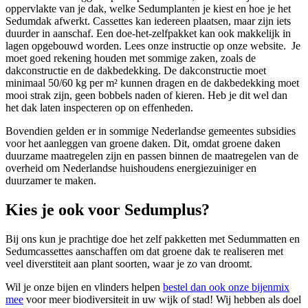
oppervlakte van je dak, welke Sedumplanten je kiest en hoe je het
Sedumdak afwerkt. Cassettes kan iedereen plaatsen, maar zijn iets
duurder in aanschaf. Een doe-het-zelfpakket kan ook makkelijk in
lagen opgebouwd worden. Lees onze instructie op onze website. Je
moet goed rekening houden met sommige zaken, zoals de
dakconstructie en de dakbedekking. De dakconstructie moet
minimaal 50/60 kg per m² kunnen dragen en de dakbedekking moet
mooi strak zijn, geen bobbels naden of kieren. Heb je dit wel dan
het dak laten inspecteren op on effenheden.
Bovendien gelden er in sommige Nederlandse gemeentes subsidies
voor het aanleggen van groene daken. Dit, omdat groene daken
duurzame maatregelen zijn en passen binnen de maatregelen van de
overheid om Nederlandse huishoudens energiezuiniger en
duurzamer te maken.
Kies je ook voor Sedumplus?
Bij ons kun je prachtige doe het zelf pakketten met Sedummatten en
Sedumcassettes aanschaffen om dat groene dak te realiseren met
veel diverstiteit aan plant soorten, waar je zo van droomt.
Wil je onze bijen en vlinders helpen
bestel dan ook onze bijenmix
mee
voor meer biodiversiteit in uw wijk of stad! Wij hebben als doel