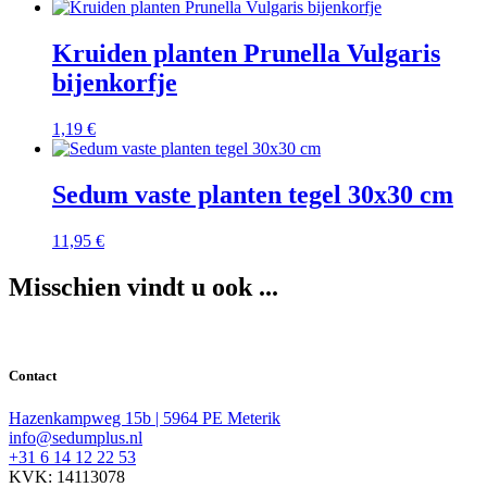
Kruiden planten Prunella Vulgaris
bijenkorfje
1,19
€
Sedum vaste planten tegel 30x30 cm
11,95
€
Misschien vindt u ook ...
Contact
Hazenkampweg 15b | 5964 PE Meterik
info@sedumplus.nl
+31 6 14 12 22 53
KVK: 14113078