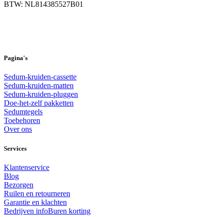
BTW: NL814385527B01
Pagina's
Sedum-kruiden-cassette
Sedum-kruiden-matten
Sedum-kruiden-pluggen
Doe-het-zelf pakketten
Sedumtegels
Toebehoren
Over ons
Services
Klantenservice
Blog
Bezorgen
Ruilen en retourneren
Garantie en klachten
Bedrijven info
Buren korting