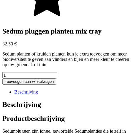
Sedum pluggen planten mix tray
32,50
€
Sedum planten of kruiden planten kun je extra toevoegen om meer
biodiversiteit te geven aan vlinders en bijen en meer kleur te creëren
op uw groendak of tuin.
Sedum
pluggen
Toevoegen aan winkelwagen
planten
mix
Beschrijving
tray
aantal
Beschrijving
Productbeschrijving
Sedumpluggen zijn jonge, gewortelde Sedumplantjes die je zelf in