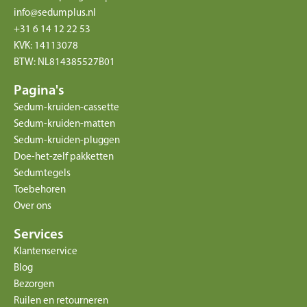
info@sedumplus.nl
+31 6 14 12 22 53
KVK: 14113078
BTW: NL814385527B01
Pagina's
Sedum-kruiden-cassette
Sedum-kruiden-matten
Sedum-kruiden-pluggen
Doe-het-zelf pakketten
Sedumtegels
Toebehoren
Over ons
Services
Klantenservice
Blog
Bezorgen
Ruilen en retourneren