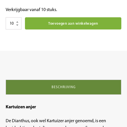
Verkrijgbaar vanaf 10 stuks.
Kruiden
Toevoegen aan winkelwagen
planten:
Dianthus
Kartuizer
anjer
aantal
BESCHRIJVING
Kartuizen anjer
De Dianthus, ook wel Kartuizer anjer genoemd, is een