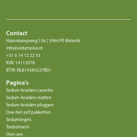
Contact
Hazenkampweg 15b | 5964 PE Meterik
info@sedumplus.nl
+31 6 14 12 22 53
KVK: 14113078
BTW: NL814385527B01
Pagina's
Sedum-kruiden-cassette
Sedum-kruiden-matten
Sedum-kruiden-pluggen
Doe-het-zelf pakketten
Sedumtegels
Toebehoren
Over ons