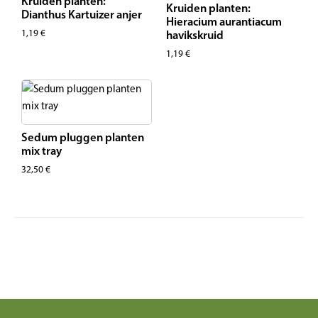
Kruiden planten:
Kruiden planten:
Dianthus Kartuizer anjer
Hieracium aurantiacum
1,19
€
havikskruid
1,19
€
Sedum pluggen planten
mix tray
32,50
€