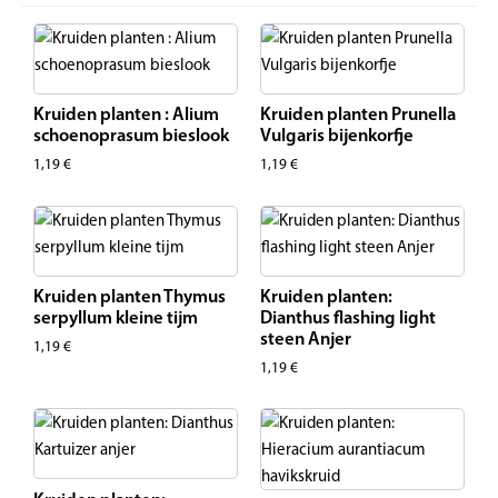
Kruiden planten : Alium
Kruiden planten Prunella
schoenoprasum bieslook
Vulgaris bijenkorfje
1,19
€
1,19
€
Kruiden planten Thymus
Kruiden planten:
serpyllum kleine tijm
Dianthus flashing light
steen Anjer
1,19
€
1,19
€