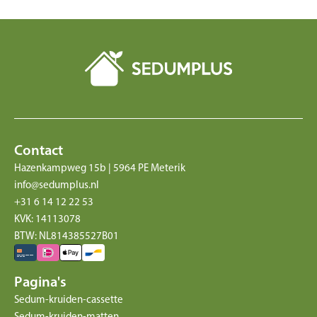
Contact
Hazenkampweg 15b | 5964 PE Meterik
info@sedumplus.nl
+31 6 14 12 22 53
KVK: 14113078
BTW: NL814385527B01
Pagina's
Sedum-kruiden-cassette
Sedum-kruiden-matten