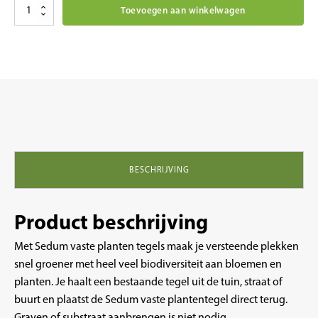
Sedum
Toevoegen aan winkelwagen
vaste
planten
tegel
30x30
cm
aantal
BESCHRIJVING
Product beschrijving
Met Sedum vaste planten tegels maak je versteende plekken
snel groener met heel veel biodiversiteit aan bloemen en
planten. Je haalt een bestaande tegel uit de tuin, straat of
buurt en plaatst de Sedum vaste plantentegel direct terug.
Graven of substraat aanbrengen is niet nodig.