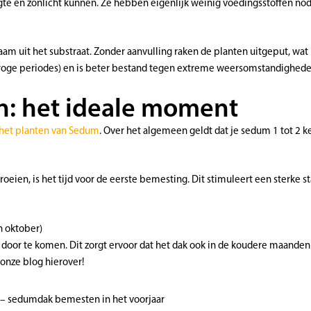
e en zonlicht kunnen. Ze hebben eigenlijk weinig voedingsstoffen nodi
am uit het substraat. Zonder aanvulling raken de planten uitgeput, wat 
 droge periodes) en is beter bestand tegen extreme weersomstandighede
: het ideale moment
het planten van Sedum
. Over het algemeen geldt dat je sedum 1 tot 2 
oeien, is het tijd voor de eerste bemesting. Dit stimuleert een sterke s
n oktober)
oor te komen. Dit zorgt ervoor dat het dak ook in de koudere maanden z
 onze blog hierover!