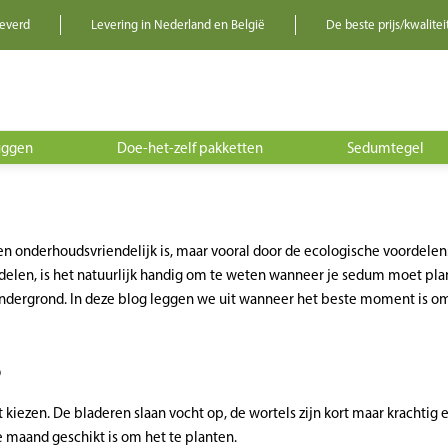
leverd
Levering in Nederland en België
De beste prijs/kwalitei
uggen
Doe-het-zelf pakketten
Sedumtegel
t en onderhoudsvriendelijk is, maar vooral door de ecologische voordele
rdelen, is het natuurlijk handig om te weten wanneer je sedum moet plan
ndergrond. In deze blog leggen we uit wanneer het beste moment is o
?
 kiezen. De bladeren slaan vocht op, de wortels zijn kort maar krachtig 
e maand geschikt is om het te planten.