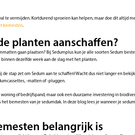
al te vermijden. Kortdurend sproeien kan helpen, maar doe dit altijd m
et bemesten
.
e planten aanschaffen?
mmatten gaan plaatsen? Bij Sedumplus kun je alle soorten Sedum bestell
 binnen dezelfde week aan de slag met het planten.
ij de stap zet om Sedum aan te schaffen! Wacht dus niet langer en bek
umcassettes, -matten of -pluggen.
woning of bedrijfspand, maar ook een duurzame investering in biodivers
is het bemesten van je sedumdak. In deze blog lees je wanneer je sedu
esten belangrijk is