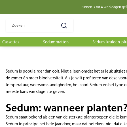
Binnen 3 tot 4 werkdagen ge
Zoeken
naar:
Cassettes
Sedummatten
Sedum-kruiden-pl
Sedum is populairder dan ooit. Niet alleen omdat het er leuk uitzie
de zomer én meer biodiversiteit. Als je wilt profiteren van deze voo
temperatuur, weersomstandigheden, het soort Sedum en het type o
meeste kans van slagen te geven.
Sedum: wanneer planten
Sedum staat bekend als een van de sterkste plantgroepen die je kunt
Sedum in principe het hele jaar door, maar dat betekent niet dat elk