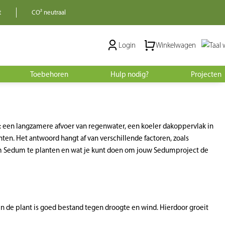
t
CO² neutraal
Login
Winkelwagen
Toebehoren
Hulp nodig?
Projecten
n: een langzamere afvoer van regenwater, een koeler dakoppervlak in
ten. Het antwoord hangt af van verschillende factoren, zoals
m Sedum te planten en wat je kunt doen om jouw Sedumproject de
en de plant is goed bestand tegen droogte en wind. Hierdoor groeit