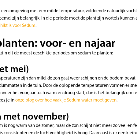
n een omgeving met een milde temperatuur, voldoende natuurlijk vocht 
emd, zijn belangrijk. In die periode moet de plant zijn wortels kunnen a
hikt is voor Sedum
.
anten: voor- en najaar
jn dit de meest geschikte periodes om sedum te planten:
et mei)
mperaturen zijn dan mild, de zon gaat weer schijnen en de bodem beva
ummatten in de tuin. Door de oplopende temperaturen vormen er snel st
nneer het voorjaar toch warm en droog start, dan is het belangrijk om re
es je in
onze blog over hoe vaak je Sedum water moet geven
.
en met november)
 is nog warm van de zomer, maar de zon schijnt niet meer zo veel en f
s consistenter en de luchtvochtigheid is hoog. Daarnaast is er een klein