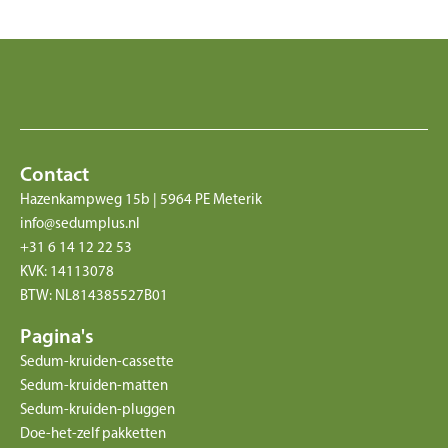
Contact
Hazenkampweg 15b | 5964 PE Meterik
info@sedumplus.nl
+31 6 14 12 22 53
KVK: 14113078
BTW: NL814385527B01
Pagina's
Sedum-kruiden-cassette
Sedum-kruiden-matten
Sedum-kruiden-pluggen
Doe-het-zelf pakketten