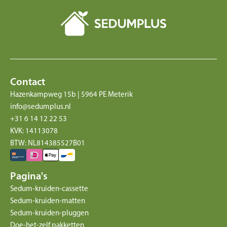
Contact
Hazenkampweg 15b | 5964 PE Meterik
info@sedumplus.nl
+31 6 14 12 22 53
KVK: 14113078
BTW: NL814385527B01
Pagina's
Sedum-kruiden-cassette
Sedum-kruiden-matten
Sedum-kruiden-pluggen
Doe-het-zelf pakketten