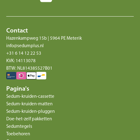
Contact
Hazenkampweg 15b | 5964 PE Meterik
info@sedumplus.nl
+31 6 14 12 22 53
KVK: 14113078
BTW: NL814385527B01
Pagina's
Sedum-kruiden-cassette
Sedum-kruiden-matten
Sedum-kruiden-pluggen
Doe-het-zelf pakketten
Sedumtegels
Toebehoren