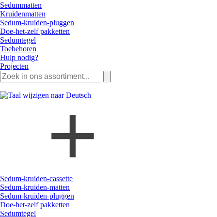
Sedummatten
Kruidenmatten
Sedum-kruiden-pluggen
Doe-het-zelf pakketten
Sedumtegel
Toebehoren
Hulp nodig?
Projecten
Zoeken
naar:
Sedum-kruiden-cassette
Sedum-kruiden-matten
Sedum-kruiden-pluggen
Doe-het-zelf pakketten
Sedumtegel