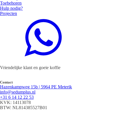
Toebehoren
Hulp nodig?
Projecten
Vriendelijke klant en goeie koffie
Contact
Hazenkampweg 15b | 5964 PE Meterik
info@sedumplus.nl
+31 6 14 12 22 53
KVK: 14113078
BTW: NL814385527B01