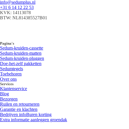
info@sedumplus.nl
+31 6 14 12 22 53
KVK: 14113078
BTW: NL814385527B01
Pagina's
Sedum-kruiden-cassette
Sedum-kruiden-matten
Sedum-kruiden-pluggen
Doe-het-zelf pakketten
Sedumtegels
Toebehoren
Over ons
Services
Klantenservice
Blog
Bezorgen
Ruilen en retourneren
Garantie en klachten
Bedrijven info
Buren korting
Extra informatie aanleggen groendak