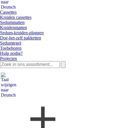
Cassettes
Kruiden cassettes
Sedummatten
Kruidenmatten
Sedum-kruiden-pluggen
Doe-het-zelf pakketten
Sedumtegel
Toebehoren
Hulp nodig?
Projecten
Zoeken
naar: