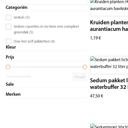
Categoriën
Product Category Checkbox
Sedum
(5)
Kruiden plante
Sedum cassettes in no-time een compleet
aurantiacum ha
groendak
(5)
1,19
€
Doe-het-zelf pakketten
(4)
Kleur
Prijs
Price Range
Reset
Sedum pakket l
Sale
waterbuffer 32 
Merken
47,50
€