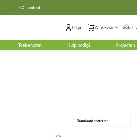
t
CO² neutraal
Login
Winkelwagen
Toebehoren
Hulp nodig?
Projecten