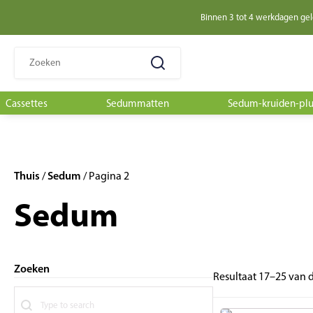
Binnen 3 tot 4 werkdagen ge
Zoeken
naar:
Cassettes
Sedummatten
Sedum-kruiden-pl
Thuis
Sedum
/
/ Pagina 2
Sedum
Zoeken
Resultaat 17–25 van 
Search