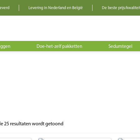
leverd
Levering in Nederland en België
De beste prijs/kwalitei
uggen
Doe-het-zelf pakketten
Sedumtegel
de 25 resultaten wordt getoond