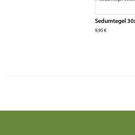
Sedumtegel 3
9,95
€