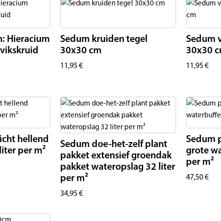
n: Hieracium
Sedum kruiden tegel
Sedum v
vikskruid
30x30 cm
30x30 
11,95
€
11,95
€
icht hellend
Sedum p
Sedum doe-het-zelf plant
liter per m²
grote wa
pakket extensief groendak
per m²
pakket wateropslag 32 liter
per m²
47,50
€
34,95
€