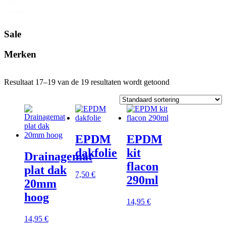
Price
Reset
Range
Sale
Merken
Resultaat 17–19 van de 19 resultaten wordt getoond
EPDM
EPDM
dakfolie
kit
Drainagemat
flacon
plat dak
7,50
€
290ml
20mm
hoog
14,95
€
14,95
€