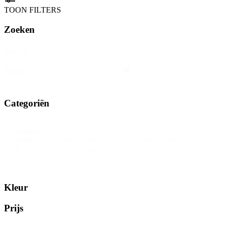
TOON FILTERS
Zoeken
Search
Search
Search
Categoriën
Product
Sedum
(5)
Category
Sedum cassettes in no-time een compleet groendak
(5)
Checkbox
Doe-het-zelf pakketten
(4)
Kleur
Prijs