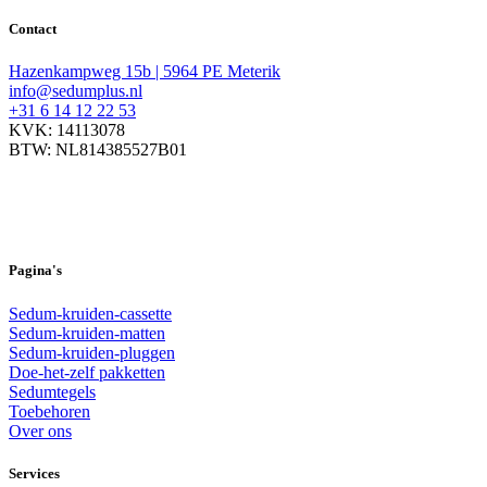
Contact
Hazenkampweg 15b | 5964 PE Meterik
info@sedumplus.nl
+31 6 14 12 22 53
KVK: 14113078
BTW: NL814385527B01
Pagina's
Sedum-kruiden-cassette
Sedum-kruiden-matten
Sedum-kruiden-pluggen
Doe-het-zelf pakketten
Sedumtegels
Toebehoren
Over ons
Services