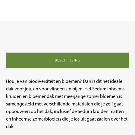
Sedum
50%
inheems
Kruiden
50%
pakket
groenblauw
wateropslag
35
liter
p/m²
BESCHRIJVING
aantal
Hou je van biodiversiteit en bloemen? Dan is dit het ideale
dak voor jou, en voor vlinders en bijen. Het Sedum inheems
kruiden en bloemendak met meerjarige zomer bloemen is
samengesteld met verschillende materialen die je zelf gaat
opbouw-en op het dak, inclusief de Sedum kruiden matten
en inheemse zomerbloeiers die je los uit gaat zaaien over het
dak.