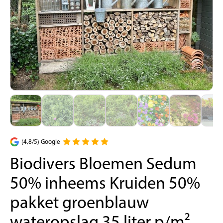
(4,8/5) Google
Biodivers Bloemen Sedum
50% inheems Kruiden 50%
pakket groenblauw
wateropslag 35 liter p/m²