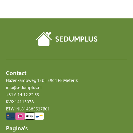
Contact
Hazenkampweg 15b | 5964 PE Meterik
info@sedumplus.nl
+31 6 14 12 22 53
KVK: 14113078
BTW: NL814385527B01
Pagina's