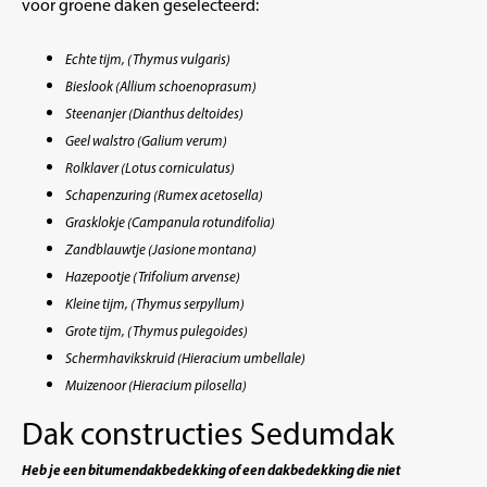
voor groene daken geselecteerd:
Echte tijm, (Thymus vulgaris)
Bieslook (Allium schoenoprasum)
Steenanjer (Dianthus deltoides)
Geel walstro (Galium verum)
Rolklaver (Lotus corniculatus)
Schapenzuring (Rumex acetosella)
Grasklokje (Campanula rotundifolia)
Zandblauwtje (Jasione montana)
Hazepootje (Trifolium arvense)
Kleine tijm, (Thymus serpyllum)
Grote tijm, (Thymus pulegoides)
Schermhavikskruid (
Hieracium umbellale)
Muizenoor (
Hieracium pilosella)
Dak constructies Sedumdak
Heb je een bitumendakbedekking of een dakbedekking die niet