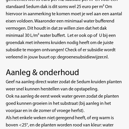
standaard Sedum dak is dit soms wel 25 euro per m² Om
hiervoor in aanmerking te komen moet je wel aan een aantal
eisen voldoen. Waaronder een minimaal water bufferend
vermogen. Dit houdt in dat ze willen zien dat het dak
minimaal 30 L/m² water buffert. Let er ook op of U bij een
groendak met inheems kruiden nodig heeft om de juiste
subsidie te mogen ontvangen! Check of er subsidie wordt
verleend in jouw buurt op:
degroenesubsidiewijzer.nl
.
Aanleg & onderhoud
Geef na aanleg direct water zodat de Sedum kruiden planten
weer snel kunnen herstellen van de opstapeling.
Ook na aanleg de eerst week water geven zodat de planten
goed kunnen groeien in het substraat (bij aanleg in het
voorjaar en in de zomer of vroege herfst).
Als het enkele weken niet geregend heeft, of erg warm is
boven <25°, en de planten worden rood van kleur: water