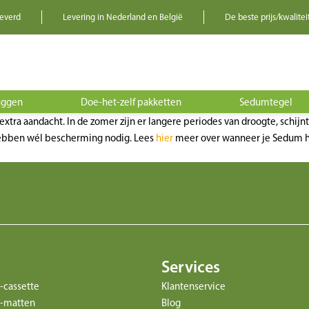
leverd
Levering in Nederland en België
De beste prijs/kwalitei
uggen
Doe-het-zelf pakketten
Sedumtegel
 extra aandacht. In de zomer zijn er langere periodes van droogte, schij
hebben wél bescherming nodig. Lees
hier
meer over wanneer je Sedum he
Services
-cassette
Klantenservice
-matten
Blog