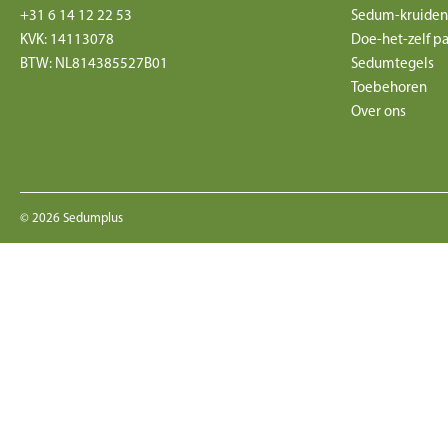
+31 6 14 12 22 53
Sedum-kruiden
KVK: 14113078
Doe-het-zelf p
BTW: NL814385527B01
Sedumtegels
Toebehoren
Over ons
© 2026 Sedumplus